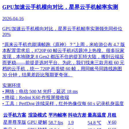
GPU加速云手机横向对比，星界云手机帧率实测
2026-04-16
GPU加速云手机横向对比，星界云手机帧率实测领先同价位
20%
“原来云手机也能满帧跑《原神》？”上周，米哈游公布 4.7 版
本配置需求后，#720P 60 帧云手机#话题冲上热搜。很多玩家
发现，本地骁龙 8 Gen2 都压不住的提瓦特大陆，搬到云端反
而更稳——前提是选对平台。为此，我们找来三款月租 60 元
档的云手机，统一 720P 画质锁 60 帧，用同账号同路线跑图
30 分钟，结果差距比预期更夸张。
实测环境
• 网络：电信 500 M 光纤，延迟 18 ms
• 终端：Redmi K60 作投屏接收端
• 工具：PerfDog 连续采样，红外热像仪每 60 s 记录机身温度
云手机方案
渲染模式
平均帧率
抖动方差
最高温度
月租
星界尊享版
GPU 硬解
￥60
58.7 fps
1.9
54.8 ℃