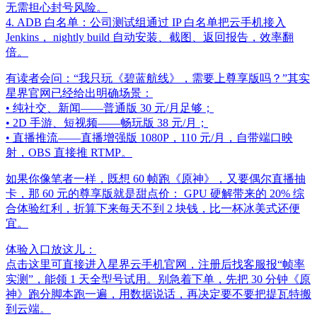
无需担心封号风险。
4. ADB 白名单：公司测试组通过 IP 白名单把云手机接入
Jenkins， nightly build 自动安装、截图、返回报告，效率翻
倍。
有读者会问：“我只玩《碧蓝航线》，需要上尊享版吗？”其实
星界官网已经给出明确场景：
• 纯社交、新闻——普通版 30 元/月足够；
• 2D 手游、短视频——畅玩版 38 元/月；
• 直播推流——直播增强版 1080P，110 元/月，自带端口映
射，OBS 直接推 RTMP。
如果你像笔者一样，既想 60 帧跑《原神》，又要偶尔直播抽
卡，那 60 元的尊享版就是甜点价： GPU 硬解带来的 20% 综
合体验红利，折算下来每天不到 2 块钱，比一杯冰美式还便
宜。
体验入口放这儿：
点击这里可直接进入星界云手机官网，注册后找客服报“帧率
实测”，能领 1 天全型号试用。别急着下单，先把 30 分钟《原
神》跑分脚本跑一遍，用数据说话，再决定要不要把提瓦特搬
到云端。