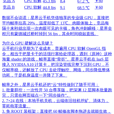
竞品 A
CPU 软解
￥60
45.3 fps
8.4
67.2 ℃
竞品 B
CPU 软解
￥60
44.8 fps
9.1
68.5 ℃
数据不会说谎：星界云手机凭借独享的专业级 GPU，直接把
平均帧率拉高 29%，温度却低了 13℃。肉眼体验上，竞品每
隔十来秒就出现一次肉眼可见的卡顿，角色冲刺瞬移；星界全
程只有蒙德城过桥时掉到 56 fps，其余时间稳如直线。
为什么 GPU 硬解这么关键？
云手机行业早期为了省成本，普遍用 CPU 软解 OpenGL 指
令，相当于把显卡干的活强行塞给处理器，遇到《原神》这种
海量 shader 的游戏，帧率直接“骨折”。星界云手机在 IaaS 层
接入 NVIDIA A10 计算卡，把渲染管线完整下沉到 GPU，不
仅帧率稳，还解放了 CPU 去处理触控、网络，同步降低整体
功耗，于是机身温度一并降了下来。
帧率之外，星界云手机还把“云”特性做到了随手可用：
1. 批量群控：一次性开 50 台尊享版，把深渊 12 层脚本批量跑
完，只需在网页端点一下“同步操作”。
2. 7×24 在线：本地手机关机，云端依旧挂机挖矿、清体力，
零耗电零流量。
3. 免 ROOT 装框架：直接把 60 帧修改脚本拖进去就能生效，