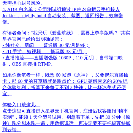
无需担心封号风险。
4. ADB 白名单：公司测试组通过 IP 白名单把云手机接入
Jenkins， nightly build 自动安装、截图、返回报告，效率翻
倍。
有读者会问：“我只玩《碧蓝航线》，需要上尊享版吗？”其实
星界官网已经给出明确场景：
• 纯社交、新闻——普通版 30 元/月足够；
• 2D 手游、短视频——畅玩版 38 元/月；
• 直播推流——直播增强版 1080P，110 元/月，自带端口映
射，OBS 直接推 RTMP。
如果你像笔者一样，既想 60 帧跑《原神》，又要偶尔直播抽
卡，那 60 元的尊享版就是甜点价： GPU 硬解带来的 20% 综
合体验红利，折算下来每天不到 2 块钱，比一杯冰美式还便
宜。
体验入口放这儿：
点击这里可直接进入星界云手机官网，注册后找客服报“帧率
实测”，能领 1 天全型号试用。别急着下单，先把 30 分钟《原
神》跑分脚本跑一遍，用数据说话，再决定要不要把提瓦特搬
到云端。