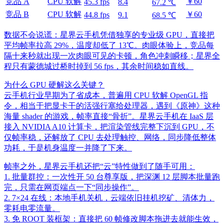
竞品 A
CPU 软解
￥60
45.3 fps
8.4
67.2 ℃
竞品 B
CPU 软解
￥60
44.8 fps
9.1
68.5 ℃
数据不会说谎：星界云手机凭借独享的专业级 GPU，直接把
平均帧率拉高 29%，温度却低了 13℃。肉眼体验上，竞品每
隔十来秒就出现一次肉眼可见的卡顿，角色冲刺瞬移；星界全
程只有蒙德城过桥时掉到 56 fps，其余时间稳如直线。
为什么 GPU 硬解这么关键？
云手机行业早期为了省成本，普遍用 CPU 软解 OpenGL 指
令，相当于把显卡干的活强行塞给处理器，遇到《原神》这种
海量 shader 的游戏，帧率直接“骨折”。星界云手机在 IaaS 层
接入 NVIDIA A10 计算卡，把渲染管线完整下沉到 GPU，不
仅帧率稳，还解放了 CPU 去处理触控、网络，同步降低整体
功耗，于是机身温度一并降了下来。
帧率之外，星界云手机还把“云”特性做到了随手可用：
1. 批量群控：一次性开 50 台尊享版，把深渊 12 层脚本批量跑
完，只需在网页端点一下“同步操作”。
2. 7×24 在线：本地手机关机，云端依旧挂机挖矿、清体力，
零耗电零流量。
3. 免 ROOT 装框架：直接把 60 帧修改脚本拖进去就能生效，