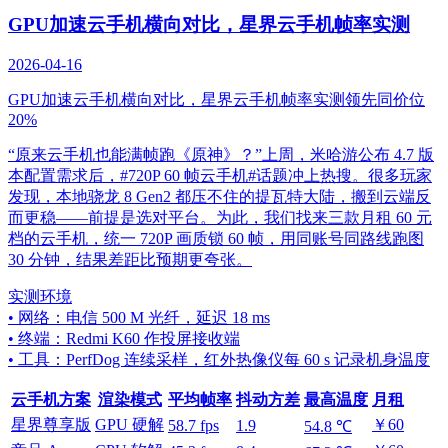
GPU加速云手机横向对比，星界云手机帧率实测
2026-04-16
GPU加速云手机横向对比，星界云手机帧率实测领先同价位
20%
“原来云手机也能满帧跑《原神》？”上周，米哈游公布 4.7 版
本配置需求后，#720P 60 帧云手机#话题冲上热搜。很多玩家
发现，本地骁龙 8 Gen2 都压不住的提瓦特大陆，搬到云端反
而更稳——前提是选对平台。为此，我们找来三款月租 60 元
档的云手机，统一 720P 画质锁 60 帧，用同账号同路线跑图
30 分钟，结果差距比预期更夸张。
实测环境
• 网络：电信 500 M 光纤，延迟 18 ms
• 终端：Redmi K60 作投屏接收端
• 工具：PerfDog 连续采样，红外热像仪每 60 s 记录机身温度
云手机方案
渲染模式
平均帧率
抖动方差
最高温度
月租
星界尊享版
GPU 硬解
￥60
58.7 fps
1.9
54.8 ℃